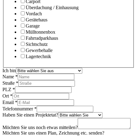
Carport
Überdachung / Einhausung
Vordach
Gerätehaus
Garage
Mülltonnenbox
Fahrradparkhaus
Sichtschutz
Gewerbehalle
Lagertechnik
Ich bin
Name
*
Straße
*
PLZ
*
Ort
*
Email
*
Telefonnummer
*
Haben Sie einen Projektetat?
Möchten Sie uns noch etwas mitteilen?
Möchten Sie uns einen Plan, Zeichnung etc. senden?