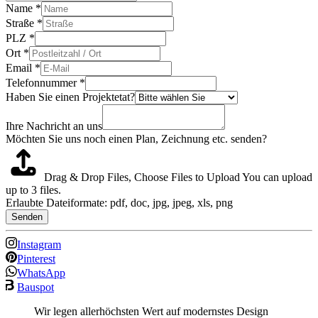
Name
*
Straße
*
PLZ
*
Ort
*
Email
*
Telefonnummer
*
Haben Sie einen Projektetat?
Ihre Nachricht an uns
Möchten Sie uns noch einen Plan, Zeichnung etc. senden?
Drag & Drop Files,
Choose Files to Upload
You can upload
up to 3 files.
Erlaubte Dateiformate: pdf, doc, jpg, jpeg, xls, png
Senden
Instagram
Pinterest
WhatsApp
Bauspot
Wir legen allerhöchsten Wert auf modernstes Design