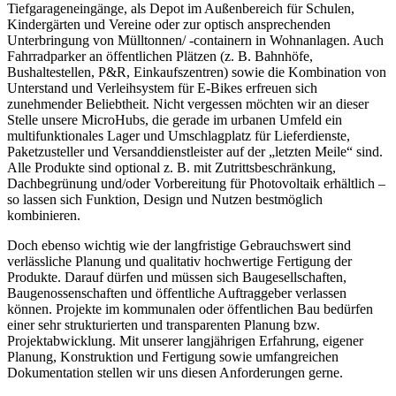
Tiefgarageneingänge, als Depot im Außenbereich für Schulen,
Kindergärten und Vereine oder zur optisch ansprechenden
Unterbringung von Mülltonnen/ -containern in Wohnanlagen. Auch
Fahrradparker an öffentlichen Plätzen (z. B. Bahnhöfe,
Bushaltestellen, P&R, Einkaufszentren) sowie die Kombination von
Unterstand und Verleihsystem für E-Bikes erfreuen sich
zunehmender Beliebtheit. Nicht vergessen möchten wir an dieser
Stelle unsere MicroHubs, die gerade im urbanen Umfeld ein
multifunktionales Lager und Umschlagplatz für Lieferdienste,
Paketzusteller und Versanddienstleister auf der „letzten Meile“ sind.
Alle Produkte sind optional z. B. mit Zutrittsbeschränkung,
Dachbegrünung und/oder Vorbereitung für Photovoltaik erhältlich –
so lassen sich Funktion, Design und Nutzen bestmöglich
kombinieren.
Doch ebenso wichtig wie der langfristige Gebrauchswert sind
verlässliche Planung und qualitativ hochwertige Fertigung der
Produkte. Darauf dürfen und müssen sich Baugesellschaften,
Baugenossenschaften und öffentliche Auftraggeber verlassen
können. Projekte im kommunalen oder öffentlichen Bau bedürfen
einer sehr strukturierten und transparenten Planung bzw.
Projektabwicklung. Mit unserer langjährigen Erfahrung, eigener
Planung, Konstruktion und Fertigung sowie umfangreichen
Dokumentation stellen wir uns diesen Anforderungen gerne.