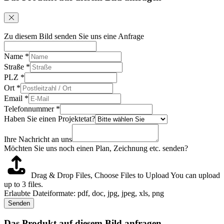
Zu diesem Bild senden Sie uns eine Anfrage
Name
*
Straße
*
PLZ
*
Ort
*
Email
*
Telefonnummer
*
Haben Sie einen Projektetat?
Ihre Nachricht an uns
Möchten Sie uns noch einen Plan, Zeichnung etc. senden?
Drag & Drop Files,
Choose Files to Upload
You can upload
up to 3 files.
Erlaubte Dateiformate: pdf, doc, jpg, jpeg, xls, png
Senden
Das Produkt auf diesem Bild anfragen