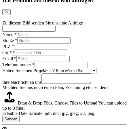
Das Produkt auf diesem Bild anfragen
Zu diesem Bild senden Sie uns eine Anfrage
Name
*
Straße
*
PLZ
*
Ort
*
Email
*
Telefonnummer
*
Haben Sie einen Projektetat?
Ihre Nachricht an uns
Möchten Sie uns noch einen Plan, Zeichnung etc. senden?
Drag & Drop Files,
Choose Files to Upload
You can upload
up to 3 files.
Erlaubte Dateiformate: pdf, doc, jpg, jpeg, xls, png
Senden