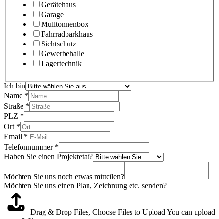
Gerätehaus
Garage
Mülltonnenbox
Fahrradparkhaus
Sichtschutz
Gewerbehalle
Lagertechnik
Ich bin
Name
*
Straße
*
PLZ
*
Ort
*
Email
*
Telefonnummer
*
Haben Sie einen Projektetat?
Möchten Sie uns noch etwas mitteilen?
Möchten Sie uns einen Plan, Zeichnung etc. senden?
Drag & Drop Files,
Choose Files to Upload
You can upload