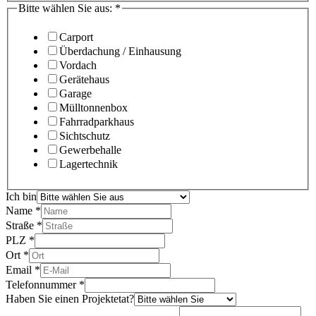
Bitte wählen Sie aus:
*
Carport
Überdachung / Einhausung
Vordach
Gerätehaus
Garage
Mülltonnenbox
Fahrradparkhaus
Sichtschutz
Gewerbehalle
Lagertechnik
Ich bin
Name
*
Straße
*
PLZ
*
Ort
*
Email
*
Telefonnummer
*
Haben Sie einen Projektetat?