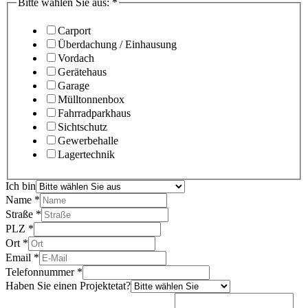
Bitte wählen Sie aus:
*
Carport
Überdachung / Einhausung
Vordach
Gerätehaus
Garage
Mülltonnenbox
Fahrradparkhaus
Sichtschutz
Gewerbehalle
Lagertechnik
Ich bin
Name
*
Straße
*
PLZ
*
Ort
*
Email
*
Telefonnummer
*
Haben Sie einen Projektetat?