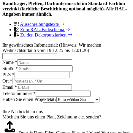
Randträger, Pfetten, Dachunteransicht im Standard Farbton
verzinkt (farbliche Beschichtung optional möglich). Alle RAL-
Angaben immer ähnlich.
Ausschreibungstexte
Zum RAL-Farbschema
Zu den Dekorputzfarben
Ihr gewünschtes Infomaterial: (Hinweis: Wir machen
Weihnachtsurlaub vom 19.12.25 bis 12.01.26)
Name
*
Straße
*
PLZ
*
Ort
*
Email
*
Telefonnummer
*
Haben Sie einen Projektetat?
Ihre Nachricht an uns
Möchten Sie uns einen Plan, Zeichnung etc. senden?
Drag & Drop Files,
Choose Files to Upload
You can upload