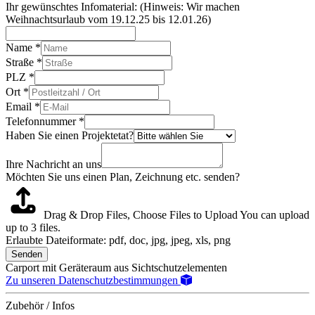
Ihr gewünschtes Infomaterial: (Hinweis: Wir machen
Weihnachtsurlaub vom 19.12.25 bis 12.01.26)
Name
*
Straße
*
PLZ
*
Ort
*
Email
*
Telefonnummer
*
Haben Sie einen Projektetat?
Ihre Nachricht an uns
Möchten Sie uns einen Plan, Zeichnung etc. senden?
Drag & Drop Files,
Choose Files to Upload
You can upload
up to 3 files.
Erlaubte Dateiformate: pdf, doc, jpg, jpeg, xls, png
Senden
Carport mit Geräteraum aus Sichtschutzelementen
Zu unseren Datenschutzbestimmungen
Zubehör / Infos