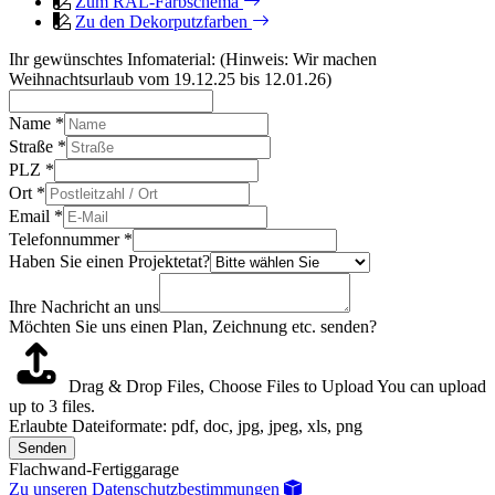
Zum RAL-Farbschema
Zu den Dekorputzfarben
Ihr gewünschtes Infomaterial: (Hinweis: Wir machen
Weihnachtsurlaub vom 19.12.25 bis 12.01.26)
Name
*
Straße
*
PLZ
*
Ort
*
Email
*
Telefonnummer
*
Haben Sie einen Projektetat?
Ihre Nachricht an uns
Möchten Sie uns einen Plan, Zeichnung etc. senden?
Drag & Drop Files,
Choose Files to Upload
You can upload
up to 3 files.
Erlaubte Dateiformate: pdf, doc, jpg, jpeg, xls, png
Senden
Flachwand-Fertiggarage
Zu unseren Datenschutzbestimmungen