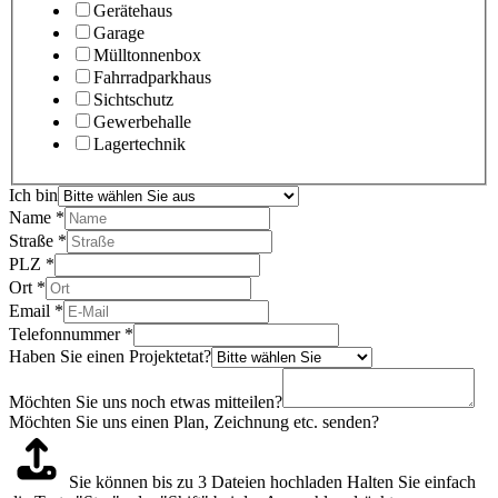
Gerätehaus
Garage
Mülltonnenbox
Fahrradparkhaus
Sichtschutz
Gewerbehalle
Lagertechnik
Ich bin
Name
*
Straße
*
PLZ
*
Ort
*
Email
*
Telefonnummer
*
Haben Sie einen Projektetat?
Möchten Sie uns noch etwas mitteilen?
Möchten Sie uns einen Plan, Zeichnung etc. senden?
Sie können bis zu 3 Dateien hochladen
Halten Sie einfach