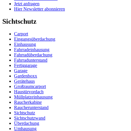
Jetzt anfragen
Hier Newsletter abonnieren
Sichtschutz
Carport
Eingangsüberdachung
Einhausung
Fahrradeinhausung
Fahrradüberdachung
Fahrradunterstand
Fertiggarage
Garage
Gardenboxx
Gerätehaus
Großraumcarport
Haustürvordach
Müllplatzeinhausung
Raucherkabine
Raucherunterstand
Sichtschutz
Sichtschutzwand
Überdachung
Umhausung