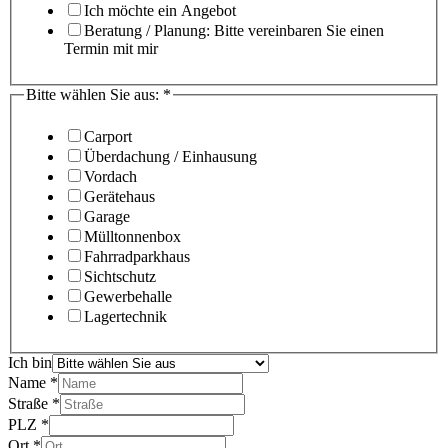
Ich möchte ein Angebot
Beratung / Planung: Bitte vereinbaren Sie einen
Termin mit mir
Bitte wählen Sie aus:
*
Carport
Überdachung / Einhausung
Vordach
Gerätehaus
Garage
Mülltonnenbox
Fahrradparkhaus
Sichtschutz
Gewerbehalle
Lagertechnik
Ich bin
Name
*
Straße
*
PLZ
*
Ort
*