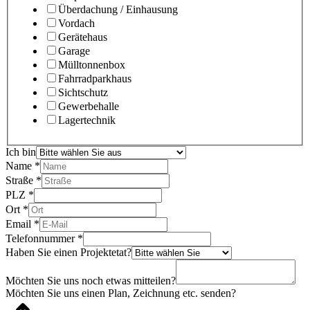
Überdachung / Einhausung
Vordach
Gerätehaus
Garage
Mülltonnenbox
Fahrradparkhaus
Sichtschutz
Gewerbehalle
Lagertechnik
Ich bin
Name
*
Straße
*
PLZ
*
Ort
*
Email
*
Telefonnummer
*
Haben Sie einen Projektetat?
Möchten Sie uns noch etwas mitteilen?
Möchten Sie uns einen Plan, Zeichnung etc. senden?