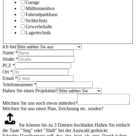
Garage
Mülltonnenbox
Fahrradparkhaus
Sichtschutz
Gewerbehalle
Lagertechnik
Ich bin
Name
*
Straße
*
PLZ
*
Ort
*
Email
*
Telefonnummer
*
Haben Sie einen Projektetat?
Möchten Sie uns noch etwas mitteilen?
Möchten Sie uns einen Plan, Zeichnung etc. senden?
Sie können bis zu 3 Dateien hochladen
Halten Sie einfach
die Taste "Strg" oder "Shift" bei der Auswahl gedrückt
Erlaubte Dateiformate: pdf, doc, jpg, jpeg, xls, png. Durch halten