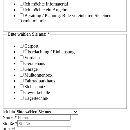
Ich möchte Infomaterial
Ich möchte ein Angebot
Beratung / Planung: Bitte vereinbaren Sie einen
Termin mit mir
Bitte wählen Sie aus:
*
Carport
Überdachung / Einhausung
Vordach
Gerätehaus
Garage
Mülltonnenbox
Fahrradparkhaus
Sichtschutz
Gewerbehalle
Lagertechnik
Ich bin
Name
*
Straße
*
PLZ
*