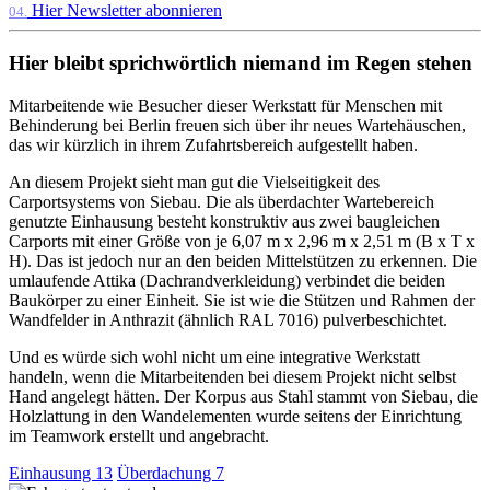
Hier Newsletter abonnieren
04.
Hier bleibt sprichwörtlich niemand im Regen stehen
Mitarbeitende wie Besucher dieser Werkstatt für Menschen mit
Behinderung bei Berlin freuen sich über ihr neues Wartehäuschen,
das wir kürzlich in ihrem Zufahrtsbereich aufgestellt haben.
An diesem Projekt sieht man gut die Vielseitigkeit des
Carportsystems von Siebau. Die als überdachter Wartebereich
genutzte Einhausung besteht konstruktiv aus zwei baugleichen
Carports mit einer Größe von je 6,07 m x 2,96 m x 2,51 m (B x T x
H). Das ist jedoch nur an den beiden Mittelstützen zu erkennen. Die
umlaufende Attika (Dachrandverkleidung) verbindet die beiden
Baukörper zu einer Einheit. Sie ist wie die Stützen und Rahmen der
Wandfelder in Anthrazit (ähnlich RAL 7016) pulverbeschichtet.
Und es würde sich wohl nicht um eine integrative Werkstatt
handeln, wenn die Mitarbeitenden bei diesem Projekt nicht selbst
Hand angelegt hätten. Der Korpus aus Stahl stammt von Siebau, die
Holzlattung in den Wandelementen wurde seitens der Einrichtung
im Teamwork erstellt und angebracht.
Einhausung
13
Überdachung
7