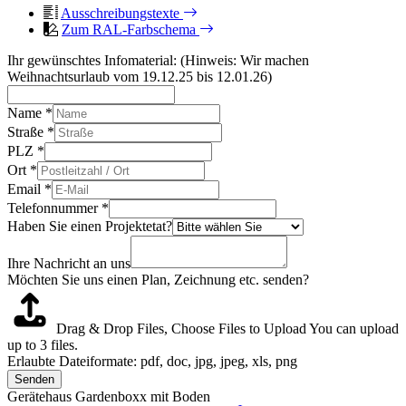
Ausschreibungstexte
Zum RAL-Farbschema
Ihr gewünschtes Infomaterial: (Hinweis: Wir machen
Weihnachtsurlaub vom 19.12.25 bis 12.01.26)
Name
*
Straße
*
PLZ
*
Ort
*
Email
*
Telefonnummer
*
Haben Sie einen Projektetat?
Ihre Nachricht an uns
Möchten Sie uns einen Plan, Zeichnung etc. senden?
Drag & Drop Files,
Choose Files to Upload
You can upload
up to 3 files.
Erlaubte Dateiformate: pdf, doc, jpg, jpeg, xls, png
Senden
Gerätehaus Gardenboxx mit Boden