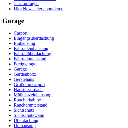
Jetzt anfragen
Hier Newsletter abonnieren
Garage
Carport
Eingangsüberdachung
Einhausung
Fahrradeinhausung
Fahrradüberdachung
Fahrradunterstand
Fertiggarage
Garage
Gardenboxx
Gerätehaus
Großraumcarport
Haustürvordach
Müllplatzeinhausung
Raucherkabine
Raucherunterstand
Sichtschutz
Sichtschutzwand
Überdachung
Umhausung